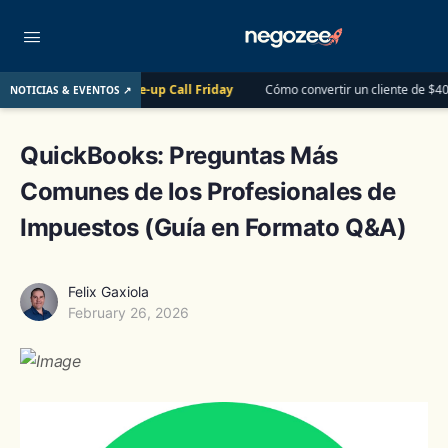
Wake-up Call Friday
Cómo convertir un cliente de $400 en una relació
NOTICIAS & EVENTOS ↗
 7
QuickBooks: Preguntas Más
Comunes de los Profesionales de
Impuestos (Guía en Formato Q&A)
Felix Gaxiola
February 26, 2026