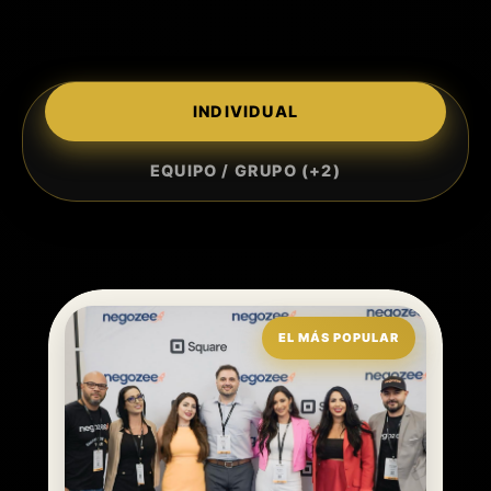
INDIVIDUAL
EQUIPO / GRUPO (+2)
EL MÁS POPULAR
Jesús Gutiérrez, EA
Will DeJesus, CPA & Jesus
Abikarram, EA
Lucius C. Davis III & Franchise Tax