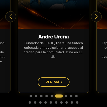
Andre Ureña
ión
Fundador de FIADO, lidera una fintech
Esp
enfocada en revolucionar el acceso al
c
 de
crédito para la comunidad latina en EE.
ntes
UU.
ayu
ra
VER MÁS