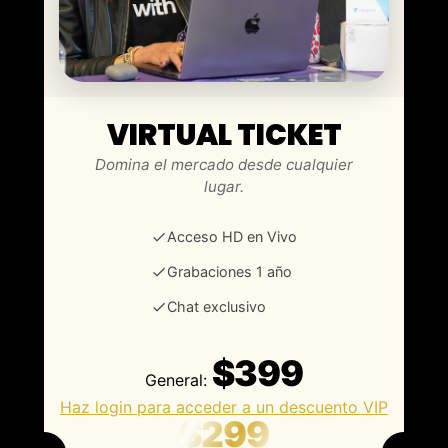
VIRTUAL TICKET
Gladiola Unzueta, CEO | Wealth &
Domina el mercado desde cualquier
Growth Strategist
lugar.
Acceso HD en Vivo
Grabaciones 1 año
Chat exclusivo
$399
General:
Haz login para acceder a un descuento VIP
$299