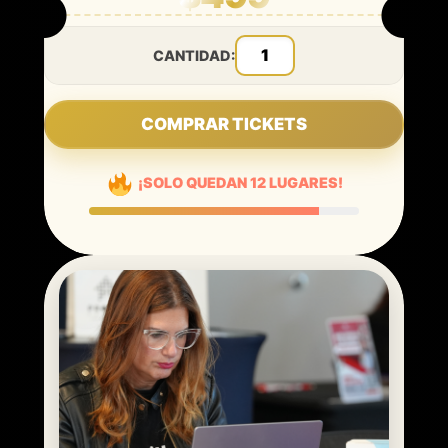
CANTIDAD:
Sergio Jimenez, Esq. Tax LLM, CFP.
Nadia Rodríguez, CPA
COMPRAR TICKETS
Yenisley Díaz, EA
¡SOLO QUEDAN 12 LUGARES!
Nellie Akalp, Corpnet Founder & CEO