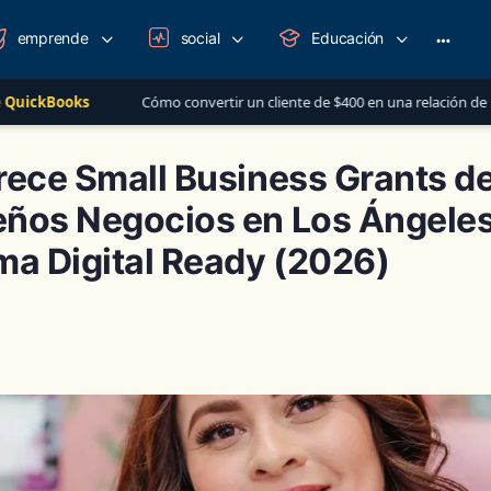
emprende
social
Educación
More
option
 convertir un cliente de $400 en una relación de más de $1,000 al año
rece Small Business Grants d
ños Negocios en Los Ángeles
ma Digital Ready (2026)