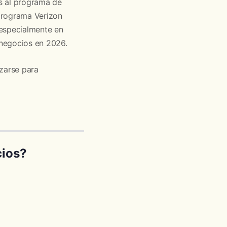
s al programa de
 programa Verizon
 especialmente en
 negocios en 2026.
izarse para
cios?