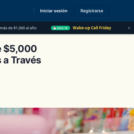
Iniciar sesión
Registrarse
s
×
Wake-up Call Friday
Las 5 Cosas que Todo Contador
AUG 14
e $5,000
 a Través