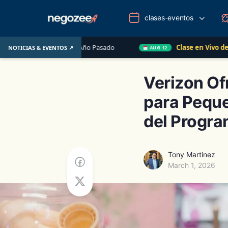
clases-eventos
l Año Pasado
Clase en Vivo de QuickBooks
Cómo
NOTICIAS & EVENTOS ↗
AUG 12
Verizon Of
para Peque
del Progra
Tony Martinez
March 1, 2026