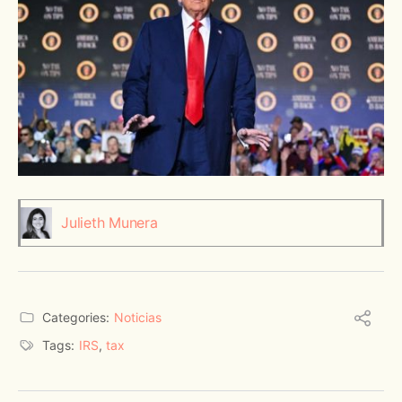
Julieth Munera
Categories:
Noticias
Tags:
IRS
,
tax