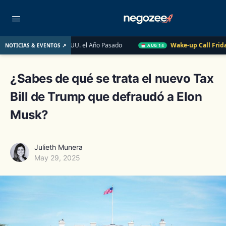
o de EE. UU. el Año Pasado
Wake-up Call Friday
Cómo conv
NOTICIAS & EVENTOS ↗
AUG 14
¿Sabes de qué se trata el nuevo Tax
Bill de Trump que defraudó a Elon
Musk?
Julieth Munera
May 29, 2025