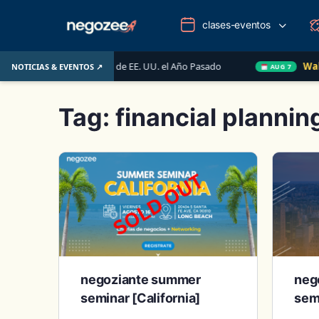
clases-eventos
ercado Inmobiliario de EE. UU. el Año Pasado
Wake-up Ca
NOTICIAS & EVENTOS ↗
AUG 7
Tag:
financial plannin
negoziante summer
neg
seminar [California]
sem