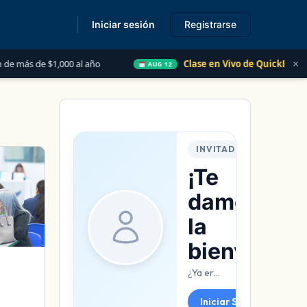
Iniciar sesión
Registrarse
s
×
 de $1,000 al año
Clase en Vivo de QuickBooks
AUG 12
INVITADO
¡Te
damos
la
bienvenida
¿Ya eres parte de negozee? Conéctate de inmediato.
Iniciar Sesión