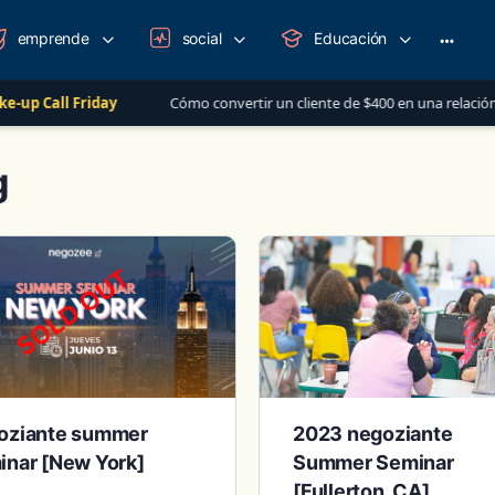
emprende
social
Educación
More
option
ll Friday
Cómo convertir un cliente de $400 en una relación de más
g
oziante summer
2023 negoziante
inar [New York]
Summer Seminar
[Fullerton, CA]