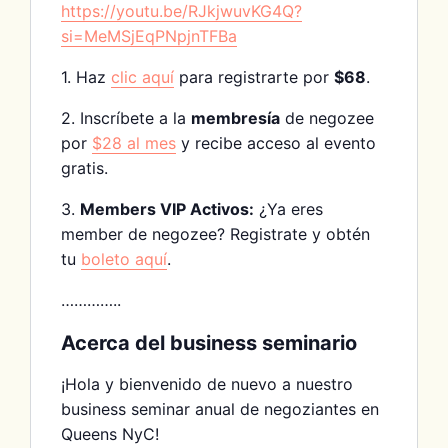
https://youtu.be/RJkjwuvKG4Q?
si=MeMSjEqPNpjnTFBa
1. Haz
clic aquí
para registrarte por
$68
.
2. Inscríbete a la
membresía
de negozee
por
$28 al mes
y recibe acceso al evento
gratis.
3.
Members VIP Activos:
¿Ya eres
member de negozee? Registrate y obtén
tu
boleto aquí
.
…………..
Acerca del business seminario
¡Hola y bienvenido de nuevo a nuestro
business seminar anual de negoziantes en
Queens NyC!