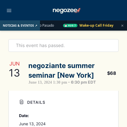
×
io de EE. UU. el Año Pasado
Wake-up Call Friday
Cómo conv
NOTICIAS & EVENTOS ↗
AUG 7
This event has passed.
JUN
negoziante summer
13
$68
seminar [New York]
-
6:30 pm
EDT
June 13, 2024 1:30 pm
DETAILS
Date:
June 13, 2024