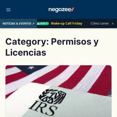
×
ño Pasado
Wake-up Call Friday
Cómo convertir un cliente 
NOTICIAS & EVENTOS ↗
AUG 7
Category:
Permisos y
Licencias