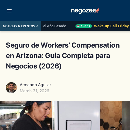
rio de EE. UU. el Año Pasado
Wake-up Call Friday
Cómo co
NOTICIAS & EVENTOS ↗
AUG 14
Seguro de Workers’ Compensation
en Arizona: Guía Completa para
Negocios (2026)
Armando Aguilar
March 31, 2026