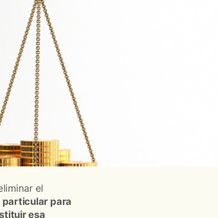
liminar el
 particular para
tituir esa