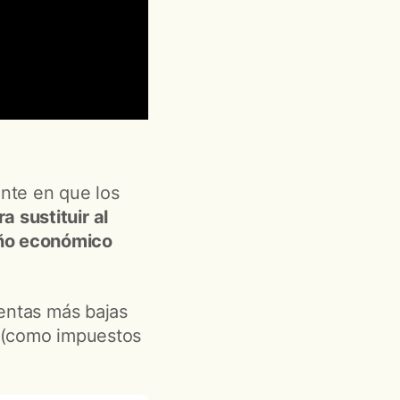
nte en que los
a sustituir al
año económico
rentas más bajas
n (como impuestos