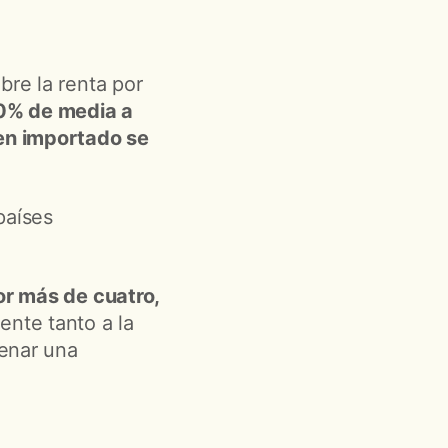
bre la renta por
00% de media a
ien importado se
países
por más de cuatro,
ente tanto a la
enar una