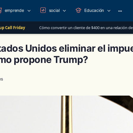
emprende
social
Educación
More
option
Cómo convertir un cliente de $400 en una relación de más de $1,000 al a
ados Unidos eliminar el impu
omo propone Trump?
es