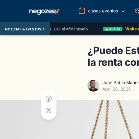
clases-eventos
rio de EE. UU. el Año Pasado
Wake-up Call Friday
NOTICIAS & EVENTOS ↗
AUG 14
¿Puede Est
la renta c
Juan Pablo Marin
April 28, 2025