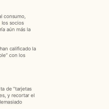
al consumo,
 los socios
ría aún más la
an calificado la
le” con los
a de “tarjetas
s, y recortar el
 demasiado