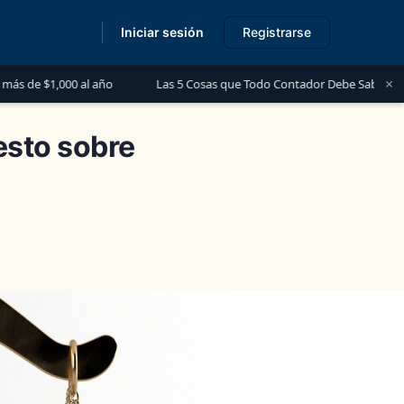
Iniciar sesión
Registrarse
s
×
ño
Las 5 Cosas que Todo Contador Debe Saber sobre el Financiamien
esto sobre