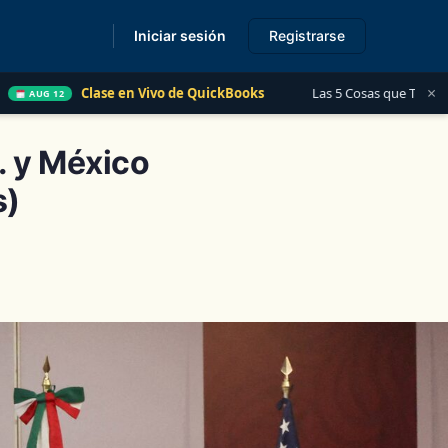
Iniciar sesión
Registrarse
s
×
Vivo de QuickBooks
Las 5 Cosas que Todo Contador Debe Saber sob
. y México
s)