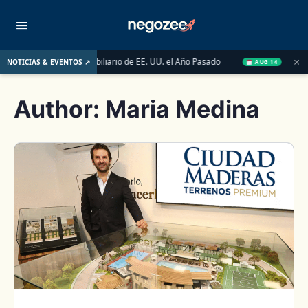
×
 el Mercado Inmobiliario de EE. UU. el Año Pasado
Wake-up Cal
NOTICIAS & EVENTOS ↗
AUG 14
Author:
Maria Medina