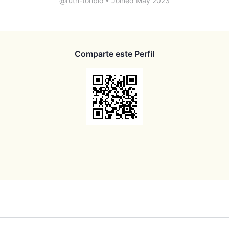
@ruth-toribio
•
Joined May 2023
Comparte este Perfil