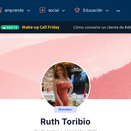
emprende
social
Educación
More
option
Wake-up Call Friday
Cómo convertir un cliente de $400 en una
14
Member
Ruth Toribio