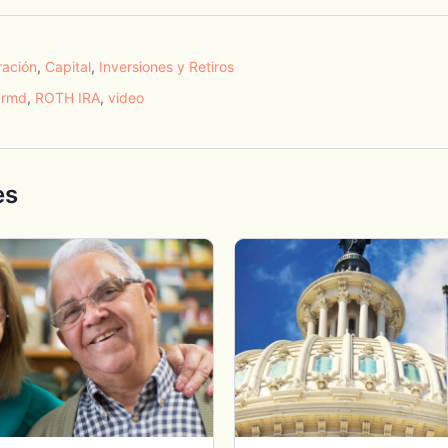
ración
,
Capital
,
Inversiones y Retiros
,
rmd
,
ROTH IRA
,
video
es