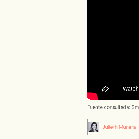
Fuente consultada: S
Julieth Munera