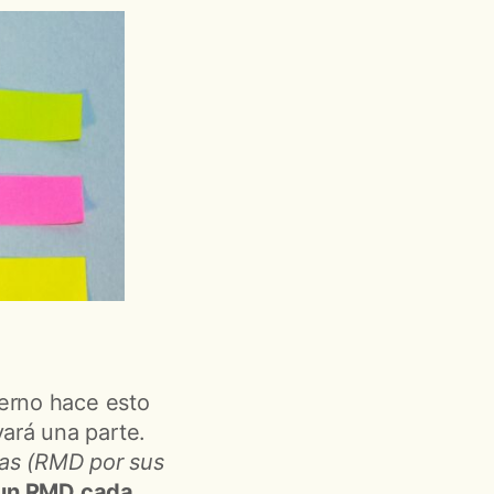
ierno hace esto
ará una parte.
ias (RMD por sus
r un RMD cada