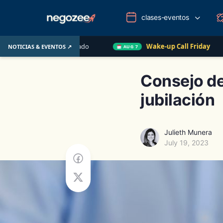
clases-eventos
Pasado
Wake-up Call Friday
Cómo convertir un cl
NOTICIAS & EVENTOS ↗
AUG 7
Consejo de
jubilación
Julieth Munera
July 19, 2023