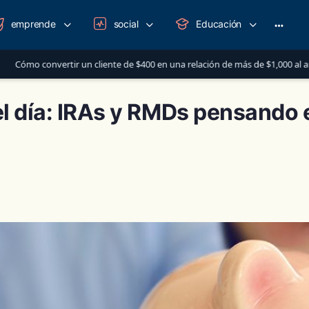
emprende
social
Educación
More
option
iente de $400 en una relación de más de $1,000 al año
C
AUG 12
l día: IRAs y RMDs pensando 