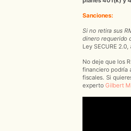
planes 401(k) y 
Sanciones:
Si no retira sus 
dinero requerido 
Ley SECURE 2.0, 
No deje que los R
financiero podría 
fiscales. Si quie
experto
Gilbert 