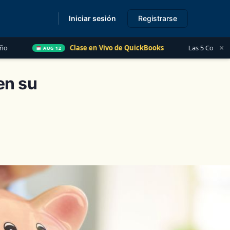
Iniciar sesión
Registrarse
s
×
lase en Vivo de QuickBooks
Las 5 Cosas que Todo Contador Debe S
en su