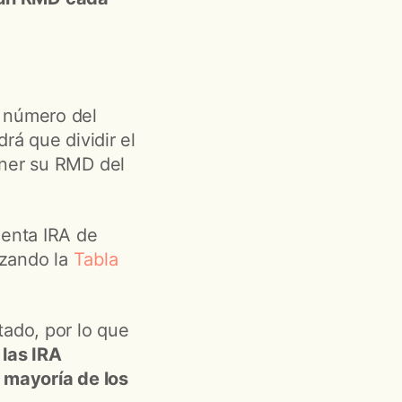
l número del
rá que dividir el
ener su RMD del
uenta IRA de
izando la
Tabla
tado, por lo que
 las IRA
a mayoría de los