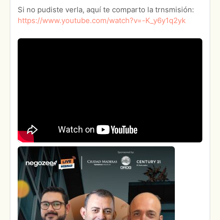
Si no pudiste verla, aquí te comparto la trnsmisión:
https://www.youtube.com/watch?v=-K_y6y1q2yk