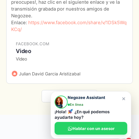
preocupes!, haz clic en el siguiente enlace y ve la
transmisión grabada por nuestros amigos de
Negozee.
Enlace:
https://www.facebook.com/share/v/1DSk5Wq
KCq/
FACEBOOK.COM
Video
Video
Julian David Garcia Aristizabal
Load More
×
Negozee Assistant
En línea
¡Hola!
¿En qué podemos
ayudarte hoy?
© 2026 Negozee
Hablar con un asesor