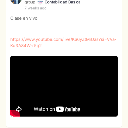
group
Contabilidad Basica
7 weeks ago
Clase en vivo!
.
https://www.youtube.com/live/Ka6yZtMiUas?si=VVa-
Ku3A84W-r5q2