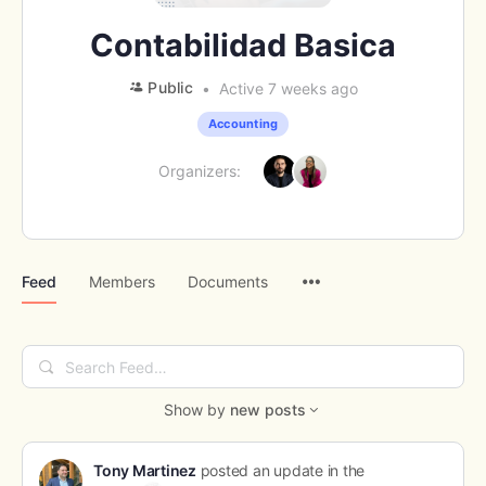
Contabilidad Basica
Public
Active 7 weeks ago
Accounting
Organizers:
Menu
Feed
Members
Documents
Items
Search
Feed…
Show by
new posts
Tony Martinez
posted an update in the