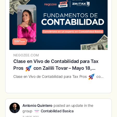
NEGOZEE.COM
Clase en Vivo de Contabilidad para Tax
Pros
con Zailili Tovar – Mayo 18,
2026
Clase en Vivo de Contabilidad para Tax Pros
con Zailili Tovar – Mayo 18, 2026
Antonio Quintero
posted an update in the
group
Contabilidad Basica
a year ago