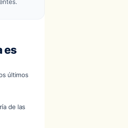
entes.
a es
os últimos
ría de las