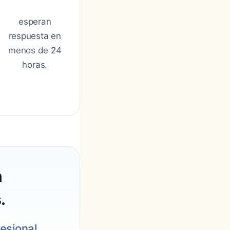
esperan
respuesta en
menos de 24
horas.
n
.
esional.