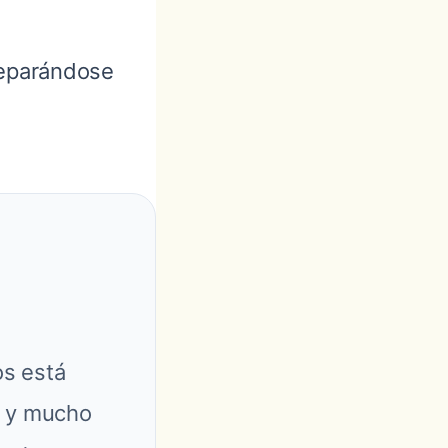
reparándose
os está
s y mucho