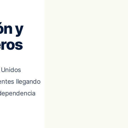
ón y
eros
 Unidos
ientes llegando
 dependencia