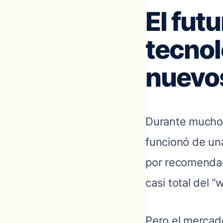
El futu
tecnol
nuevos
Durante muchos
funcionó de una
por recomendac
casi total del “
Pero el mercad