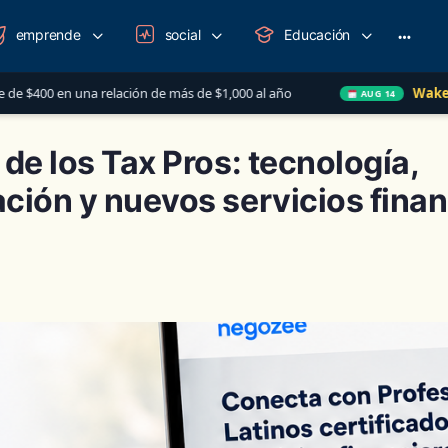
emprende
social
Educación
More
option
ón de más de $1,000 al año
Wake-up Call Friday
AUG 14
 de los Tax Pros: tecnología,
ción y nuevos servicios finan