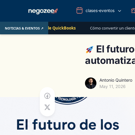
clases-eventos
ivo de QuickBooks
Cómo convertir un cliente de $400 en una relaci
NOTICIAS & EVENTOS ↗
El futuro
automatiza
Antonio Quintero
May 11, 2026