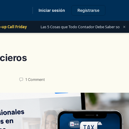
Iniciar sesión
Registrarse
s
×
Las 5 Cosas que Todo Contador Debe Saber sobre el Financiamiento para 
cieros
1
Comment