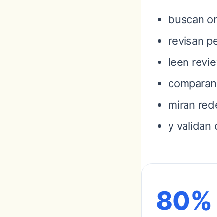
buscan on
revisan pe
leen revi
comparan
miran red
y validan 
80%