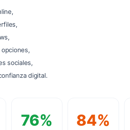
line,
rfiles,
ews,
 opciones,
es sociales,
confianza digital.
76%
84%