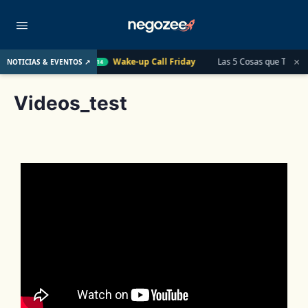
×
000 al año
Wake-up Call Friday
Las 5 Cosas que Todo Con
NOTICIAS & EVENTOS ↗
AUG 14
Videos_test