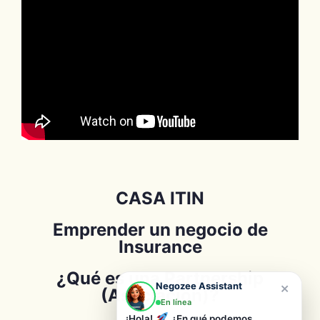
CASA ITIN
Emprender un negocio de
Insurance
¿Qué es una Partnership
×
Negozee Assistant
(Asociación)?
En línea
¡Hola!
¿En qué podemos