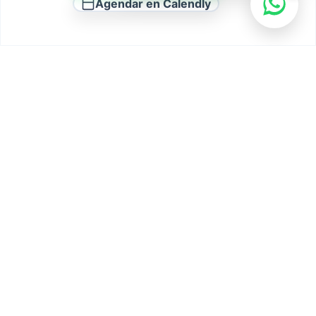
Agendar en Calendly
1 Review
on
“MC Tax Group”
Overall rating
Tony Martinez
Labeid does a great job in helping me plan for
the year. I recommend you visit him at least
twice a year.