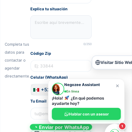
1235 S Josey Ln #537, Carrollton, Texas, 75006
Explica tu situación
Completa tus
0
/250
datos para
Código Zip
contactar o
Visitar Sitio We
agendar
directamente.
Celular (WhatsApp)
×
Negozee Assistant
+52
En línea
¡Hola!
¿En qué podemos
Tu Email
ayudarte hoy?
Hablar con un asesor
1
Enviar por WhatsApp