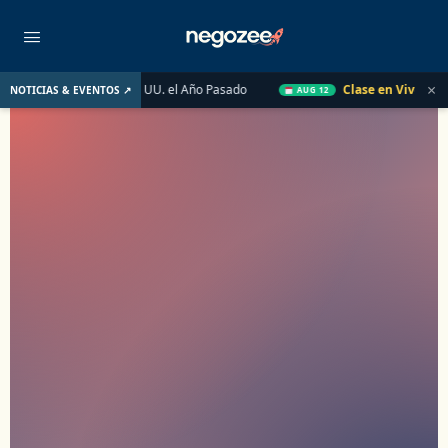
MC Tax Group
×
Inmobiliario de EE. UU. el Año Pasado
Clase en Vivo de Quick
NOTICIAS & EVENTOS ↗
AUG 12