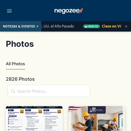
×
obiliario de EE. UU. el Año Pasado
Clase en Vivo de QuickBoo
NOTICIAS & EVENTOS ↗
AUG 12
Photos
All Photos
2826
Photos
Search
Photos…