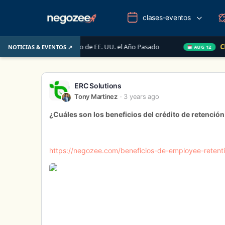
clases-eventos
 el Mercado Inmobiliario de EE. UU. el Año Pasado
Clase
NOTICIAS & EVENTOS ↗
AUG 12
ERC Solutions
Tony Martinez
3 years ago
¿Cuáles son los beneficios del crédito de retenci
https://negozee.com/beneficios-de-employee-retenti