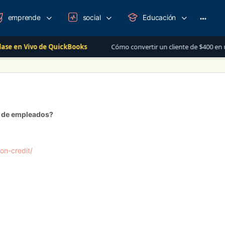
emprende
social
Educación
More
option
 en Vivo de QuickBooks
Cómo convertir un cliente de $400 en una 
ón de empleados?
on-credit/