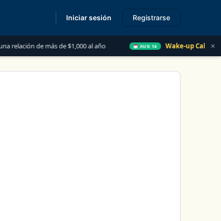
Iniciar sesión
Registrarse
s
×
relación de más de $1,000 al año
Wake-up Call Friday
AUG 14