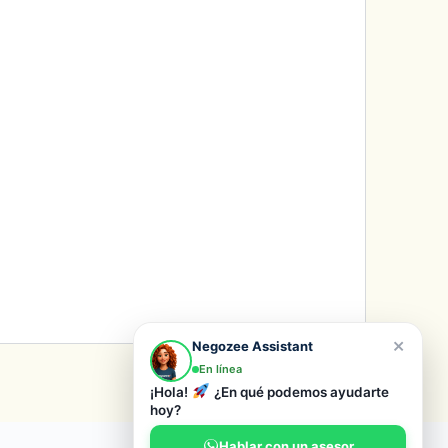
×
Negozee Assistant
En línea
¡Hola!
¿En qué podemos ayudarte
hoy?
Hablar con un asesor