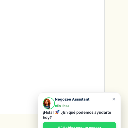
×
Negozee Assistant
En línea
¡Hola!
¿En qué podemos ayudarte
hoy?
Hablar con un asesor