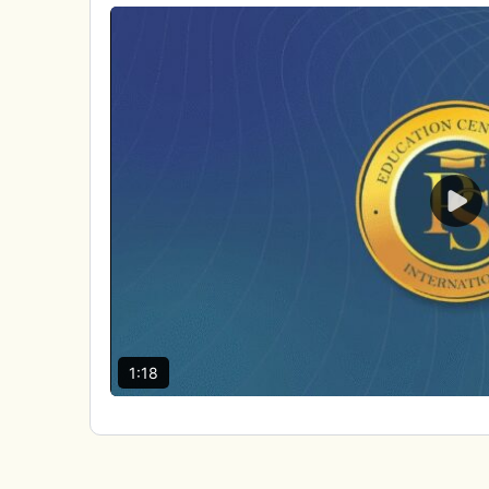
Pla
Vid
1:18