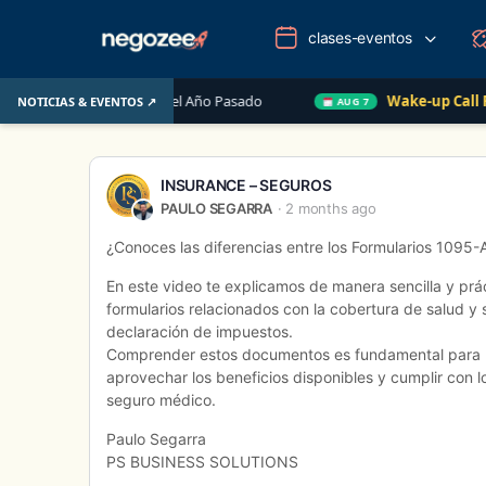
clases-eventos
mobiliario de EE. UU. el Año Pasado
Wake-up Call Frida
NOTICIAS & EVENTOS ↗
AUG 7
INSURANCE – SEGUROS
PAULO SEGARRA
2 months ago
¿Conoces las diferencias entre los Formularios 1095
En este video te explicamos de manera sencilla y prá
formularios relacionados con la cobertura de salud y
declaración de impuestos.
Comprender estos documentos es fundamental para re
aprovechar los beneficios disponibles y cumplir con lo
seguro médico.
Paulo Segarra
PS BUSINESS SOLUTIONS