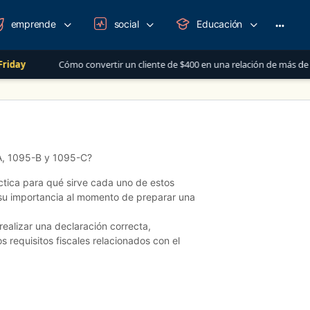
emprende
social
Educación
More
option
y
Cómo convertir un cliente de $400 en una relación de más de $1,00
-A, 1095-B y 1095-C?
ctica para qué sirve cada uno de estos
 su importancia al momento de preparar una
alizar una declaración correcta,
s requisitos fiscales relacionados con el