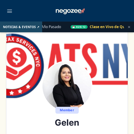
×
mobiliario de EE. UU. el Año Pasado
Clase en Vivo de QuickBoo
NOTICIAS & EVENTOS ↗
AUG 12
Member
Gelen