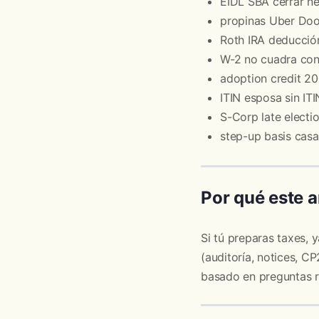
EIDL SBA cerrar n
propinas Uber Doo
Roth IRA deducció
W-2 no cuadra con
adoption credit 2
ITIN esposa sin IT
S-Corp late electi
step-up basis cas
Por qué este a
Si tú preparas taxes,
(auditoría, notices, C
basado en preguntas re