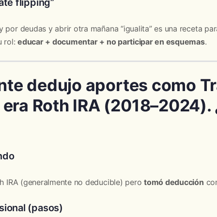
ate flipping”
 por deudas y abrir otra mañana “igualita” es una receta pa
 rol:
educar + documentar + no participar en esquemas
.
ente dedujo aportes como Tr
 era Roth IRA (2018–2024).
ndo
oth IRA (generalmente no deducible) pero
tomó deducción
com
sional (pasos)