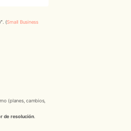
e”
. (
Small Business
amo (planes, cambios,
r de resolución
.