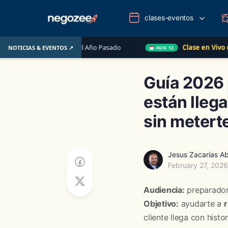
clases-eventos
o de EE. UU. el Año Pasado
Clase en Vivo de QuickBoo
NOTICIAS & EVENTOS ↗
AUG 12
Guía 2026 
están lleg
sin metert
Jesus Zacarias Ab
February 27, 2026
Audiencia:
preparador
Objetivo:
ayudarte a
cliente llega con hist