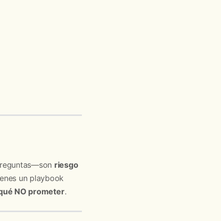
o preguntas—son
riesgo
tienes un playbook
qué NO prometer
.