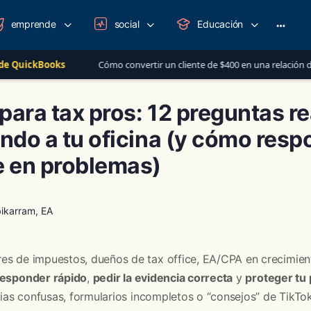
emprende
social
Educación
More
option
ks
Cómo convertir un cliente de $400 en una relación de más de $1,00
para tax pros: 12 preguntas r
ando a tu oficina (y cómo resp
e en problemas)
ikarram, EA
es de impuestos, dueños de tax office, EA/CPA en crecimien
responder rápido
,
pedir la evidencia correcta
y
proteger tu 
orias confusas, formularios incompletos o “consejos” de TikTok