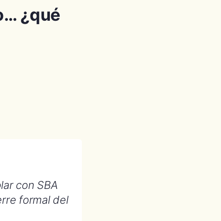
io… ¿qué
blar con SBA
rre formal del