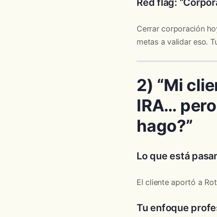
Red flag: “Corpor
Cerrar corporación hoy
metas a validar eso. Tu
2) “Mi cli
IRA… pero
hago?”
Lo que está pasa
El cliente aportó a R
Tu enfoque profe