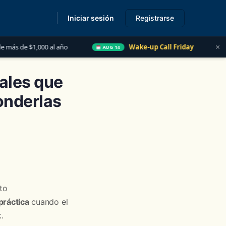
Iniciar sesión
Registrarse
s
×
0 al año
Wake-up Call Friday
Las 5 Cosas que 
AUG 14
eales que
onderlas
to
práctica
cuando el
.