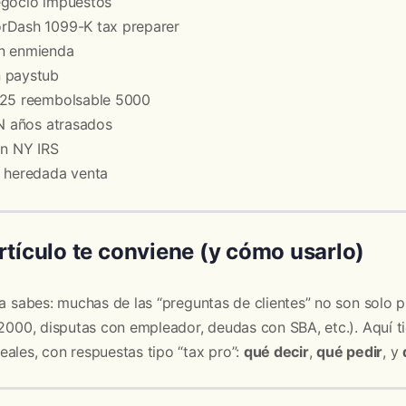
egocio impuestos
rDash 1099-K tax preparer
n enmienda
 paystub
025 reembolsable 5000
IN años atrasados
on NY IRS
a heredada venta
rtículo te conviene (y cómo usarlo)
 ya sabes: muchas de las “preguntas de clientes” no son sol
P2000, disputas con empleador, deudas con SBA, etc.). Aquí 
ales, con respuestas tipo “tax pro”:
qué decir
,
qué pedir
, y