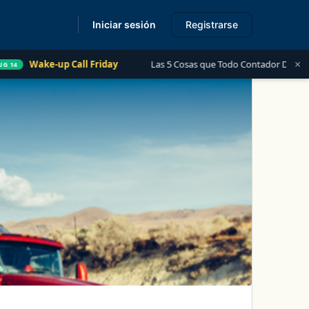
Iniciar sesión
Registrarse
s
×
Wake-up Call Friday
Las 5 Cosas que Todo Contador Debe Saber so