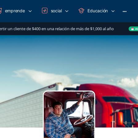
emprende
social
Educación
More
option
liente de $400 en una relación de más de $1,000 al año
AUG 14