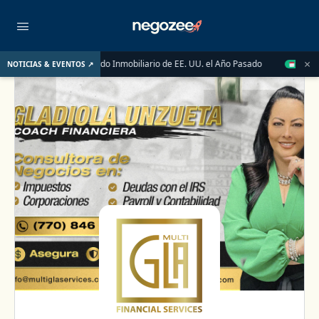
×
nal Impulsaron el Mercado Inmobiliario de EE. UU. el Año Pasado
NOTICIAS & EVENTOS ↗
AUG 14