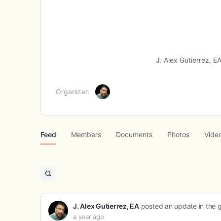
J. Alex Gutierrez, E
Organizer:
Feed
Members
Documents
Photos
Vide
Open
search
filters
J. Alex Gutierrez, EA
posted an update in the 
a year ago