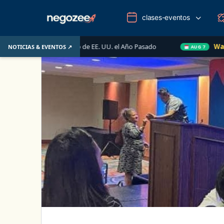
clases-eventos
cado Inmobiliario de EE. UU. el Año Pasado
Wake-up Call
NOTICIAS & EVENTOS ↗
AUG 7