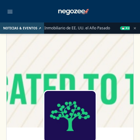
×
Impulsaron el Mercado Inmobiliario de EE. UU. el Año Pasado
Wa
NOTICIAS & EVENTOS ↗
AUG 14