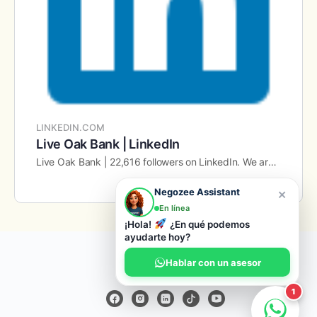
LINKEDIN.COM
Live Oak Bank | LinkedIn
Live Oak Bank | 22,616 followers on LinkedIn. We are on a mission to be America's small business bank. | Live Oak Bank has had the privilege of helping thousands of passionate, driven people turn their dreams into reality. These …
×
Negozee Assistant
En línea
¡Hola!
¿En qué podemos
ayudarte hoy?
© 2026 Negozee
Hablar con un asesor
1