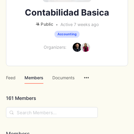
Contabilidad Basica
Public
Active 7 weeks ago
Accounting
Organizers:
Menu
Feed
Members
Documents
Items
161
Members
Search
Members…
Members