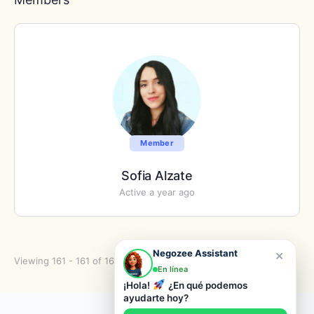
Member
Sofia Alzate
Active a year ago
×
Negozee Assistant
Viewing 161 - 161 of 161 members
1
…
8
9
En línea
¡Hola!
¿En qué podemos
ayudarte hoy?