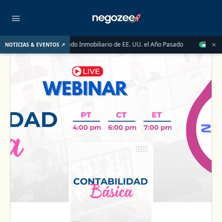
×
nal Impulsaron el Mercado Inmobiliario de EE. UU. el Año Pasado
NOTICIAS & EVENTOS ↗
AUG 14