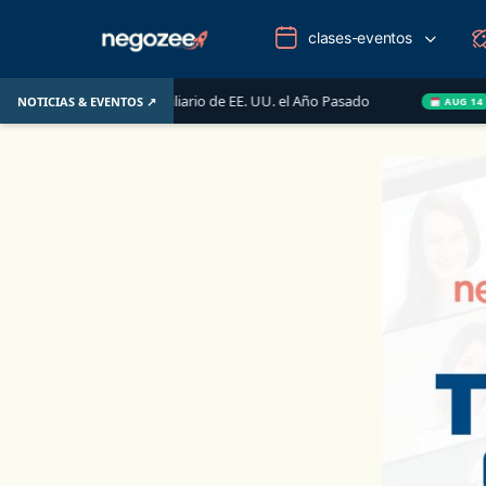
clases-eventos
 el Mercado Inmobiliario de EE. UU. el Año Pasado
Wake
NOTICIAS & EVENTOS ↗
AUG 14