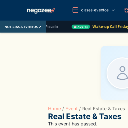
clases-eventos
asado
Wake-up Call Friday
Cómo convertir un cl
NOTICIAS & EVENTOS ↗
AUG 14
Home
/
Event
/ Real Estate & Taxes
Real Estate & Taxes
This event has passed.