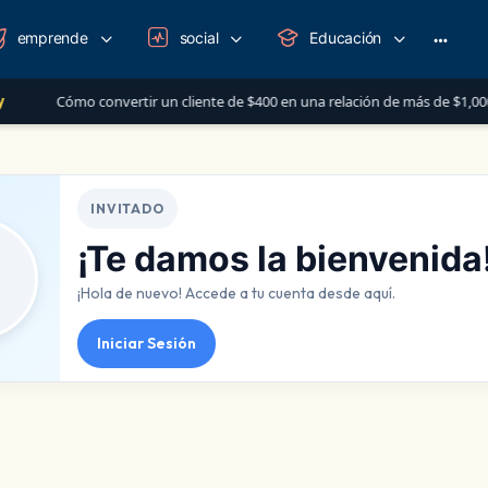
emprende
social
Educación
iente de $400 en una relación de más de $1,000 al año
Las 5 Cosas q
INVITADO
¡Te damos la bienvenida
¡Hola de nuevo! Accede a tu cuenta desde aquí.
Iniciar Sesión