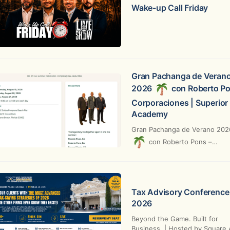
Wake-up Call Friday
Gran Pachanga de Veran
2026
con Roberto Po
Corporaciones | Superior
Academy
Gran Pachanga de Verano 20
con Roberto Pons –
Corporaciones | Superior Tax
Academy Add to calendar
Google...
Tax Advisory Conference
2026
Beyond the Game. Built for
Business. | Hosted by Square