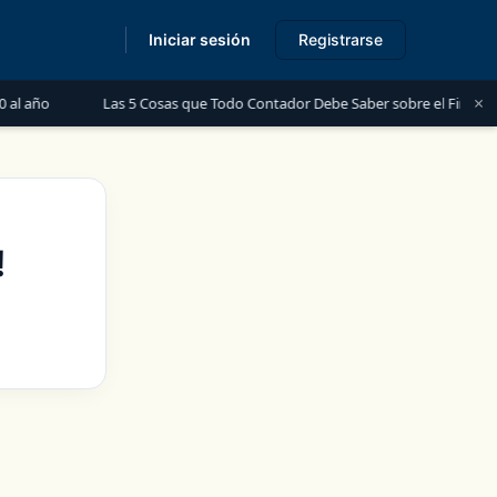
Iniciar sesión
Registrarse
×
ue Todo Contador Debe Saber sobre el Financiamiento para Personas con I
!