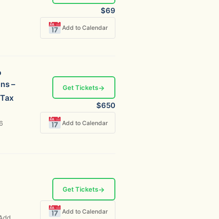
$69
Add to Calendar
o
ns –
Get Tickets
→
 Tax
$650
Add to Calendar
26
Get Tickets
→
Add to Calendar
 Add