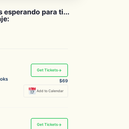
 esperando para ti...
je:
Get Tickets
→
ooks
$69
Add to Calendar
Get Tickets
→