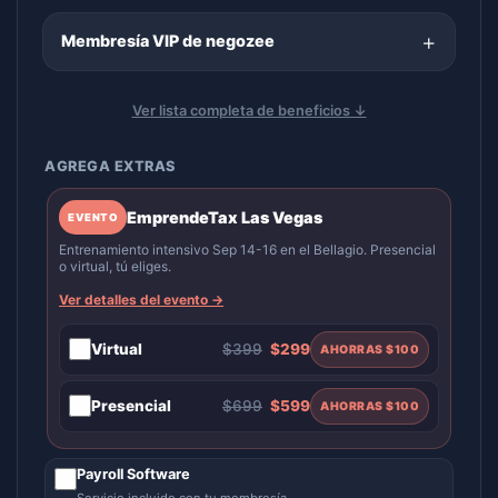
+
Membresía VIP de negozee
Ver lista completa de beneficios ↓
AGREGA EXTRAS
EmprendeTax Las Vegas
EVENTO
Entrenamiento intensivo Sep 14-16 en el Bellagio. Presencial
o virtual, tú eliges.
Ver detalles del evento →
Virtual
$399
$299
AHORRAS $100
Presencial
$699
$599
AHORRAS $100
Payroll Software
Servicio incluido con tu membresía