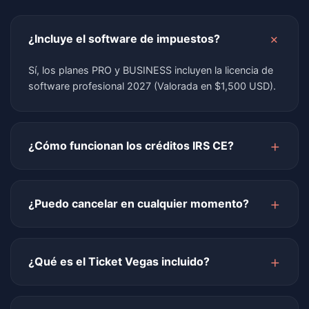
+
¿Incluye el software de impuestos?
Sí, los planes PRO y BUSINESS incluyen la licencia de
software profesional 2027 (Valorada en $1,500 USD).
+
¿Cómo funcionan los créditos IRS CE?
negozee Academy está aprobada por el IRS.
Completas tus cursos online y nosotros reportamos
+
¿Puedo cancelar en cualquier momento?
tus créditos automáticamente usando tu PTIN.
Absolutamente. No hay contratos forzosos. Puedes
cancelar desde tu panel de usuario con un solo clic.
+
¿Qué es el Ticket Vegas incluido?
Es una entrada completa para nuestro evento
presencial EMPRENDETAX en el Bellagio de Las