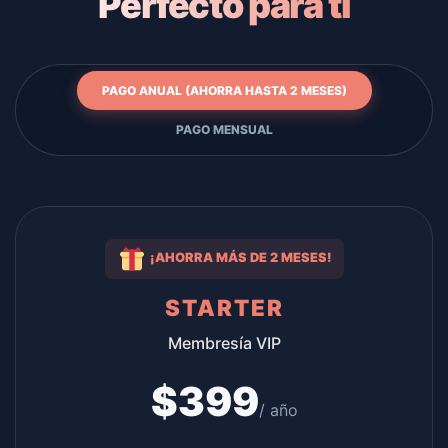
Perfecto para ti
PAGO ANUAL (AHORRA HASTA 2 MESES)
PAGO MENSUAL
¡AHORRA MÁS DE 2 MESES!
STARTER
Membresía VIP
$
399
/ año