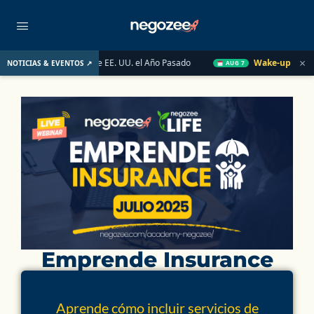
×
 Mercado Inmobiliario de EE. UU. el Año Pasado
Wake-up Call Fr
NOTICIAS & EVENTOS ↗
AUG 7
Emprende Insurance
Aprende cómo incluir servicios de