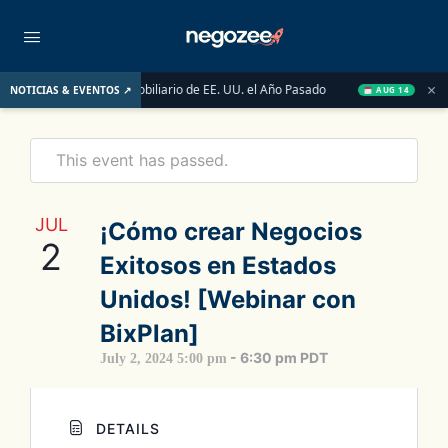
×
saron el Mercado Inmobiliario de EE. UU. el Año Pasado
Wake-up
NOTICIAS & EVENTOS ↗
AUG 14
This event has passed.
JUL
¡Cómo crear Negocios
2
Exitosos en Estados
Unidos! [Webinar con
BixPlan]
-
6:30 pm
PDT
July 2, 2024 5:00 pm
DETAILS