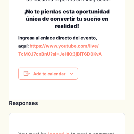
¡No te pierdas esta oportunidad
única de convertir tu sueño en
realidad!
Ingresa al enlace directo del evento,
aquí:
https://www.youtube.com/live/
TcM0J7cnBnU?si=
JeHKt3jBiT6D0KvA
Add to calendar
Responses
You must be
logged in
to post a comment.