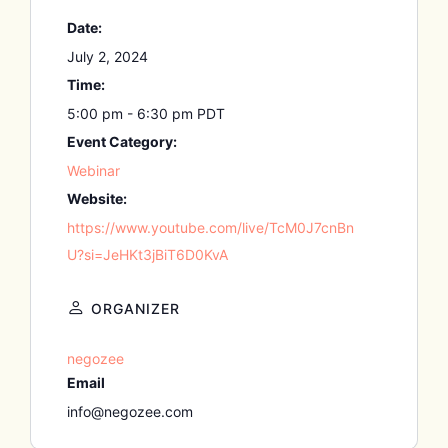
Date:
July 2, 2024
Time:
5:00 pm - 6:30 pm
PDT
Event Category:
Webinar
Website:
https://www.youtube.com/live/TcM0J7cnBn
U?si=JeHKt3jBiT6D0KvA
ORGANIZER
negozee
Email
info@negozee.com