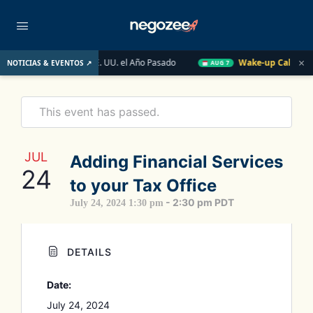
×
cado Inmobiliario de EE. UU. el Año Pasado
Wake-up Call Friday
NOTICIAS & EVENTOS ↗
AUG 7
This event has passed.
JUL
Adding Financial Services
24
to your Tax Office
-
2:30 pm
PDT
July 24, 2024 1:30 pm
DETAILS
Date:
July 24, 2024