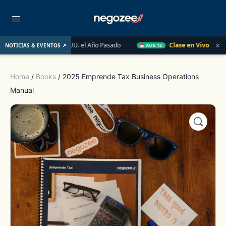
×
obiliario de EE. UU. el Año Pasado
Clase en Vivo de QuickBoo
NOTICIAS & EVENTOS ↗
AUG 12
Home
/
Books
/ 2025 Emprende Tax Business Operations
Manual