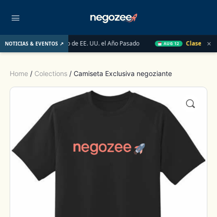
×
el Mercado Inmobiliario de EE. UU. el Año Pasado
Clase en Viv
NOTICIAS & EVENTOS ↗
AUG 12
Home
/
Colections
/ Camiseta Exclusiva negoziante