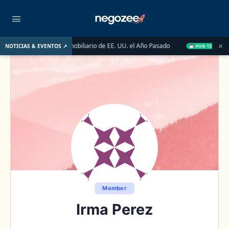
×
ulsaron el Mercado Inmobiliario de EE. UU. el Año Pasado
Clase
NOTICIAS & EVENTOS ↗
AUG 12
Member
Irma Perez