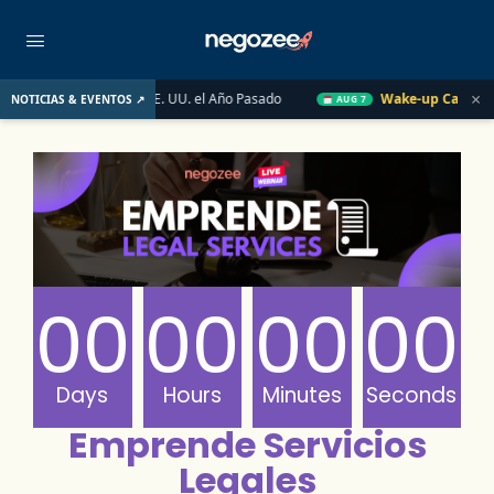
×
ado Inmobiliario de EE. UU. el Año Pasado
Wake-up Call Friday
NOTICIAS & EVENTOS ↗
AUG 7
00
00
00
00
Days
Hours
Minutes
Seconds
Emprende Servicios
Legales